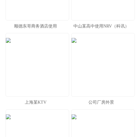
顺德东哥商务酒店使用
中山某高中使用NRV（科讯）
NRV（科讯）RS系列产品
EP系列H类专业功放
上海某KTV
公司厂房外景