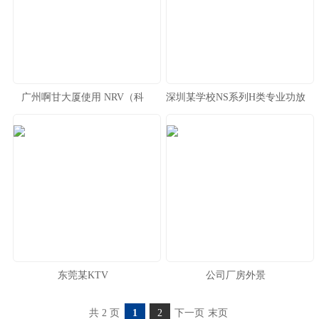
广州啊甘大厦使用 NRV（科
深圳某学校NS系列H类专业功放
讯）VS系列功放
东莞某KTV
公司厂房外景
共 2 页
1
2
下一页
末页