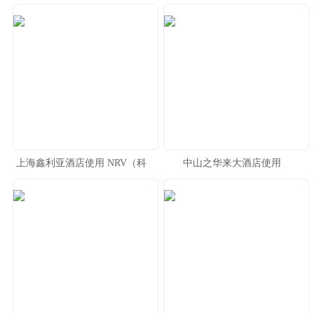
NRV（科讯）X系列功放
上海鑫利亚酒店使用 NRV（科
中山之华来大酒店使用
讯） LB系列 功放
NRV（科讯）XLS系列H类专业
功放